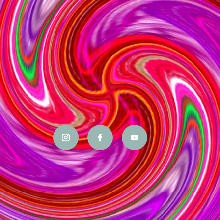
PRENDRE RENDEZ-VOUS
© Marie-Josèphe GARCIA, tous droits réservés
Mentions légales
Politique de confidentialité
C.G.V.
Formulaire rétractation