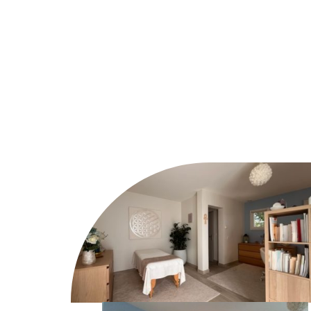
important a été en 2016 l’initiation des
Archives
Akashiques
.
La pratique au quotidien des Archives
Akashiques dans les soins ou en lecture
m’a guidée vers ce changement.