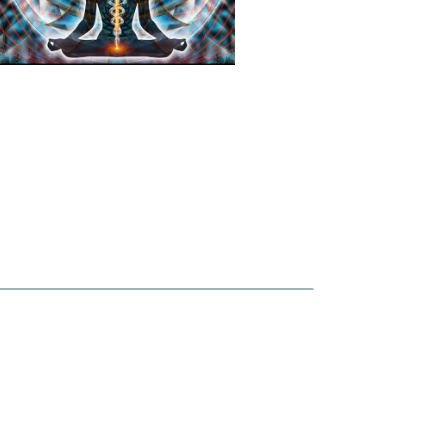
ison de la terre, des humains, des animaux et des plantes.
 au service de l’humanité.