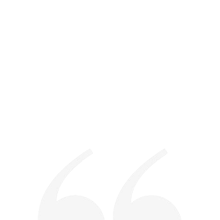
Samedis :
e votre capacité à
14 février – 21 mars
13e Octave.
19 septembre –
21 
Contact pour informa
e